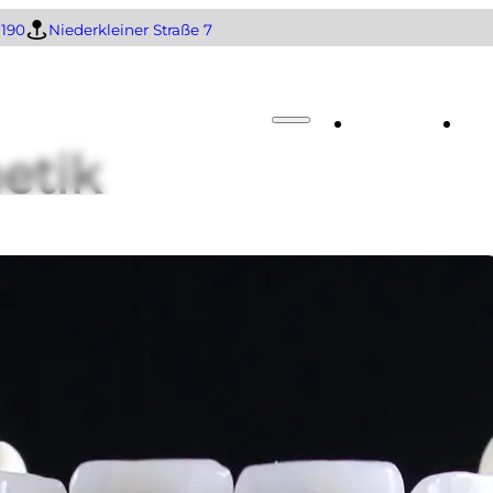
1190
Niederkleiner Straße 7
Home
L
etik