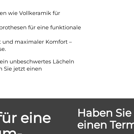
en wie Vollkeramik für
lprothesen für eine funktionale
t und maximaler Komfort –
se.
n ein unbeschwertes Lächeln
 Sie jetzt einen
Haben Sie
ür eine
einen Term
um-