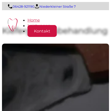
06428-921190
Niederkleiner Straße 7
Home
Leistungen
Kiefergelenks­behandlung
Kontakt